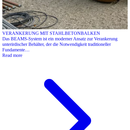
VERANKERUNG MIT STAHLBETONBALKEN
Das BEAMS-System ist ein moderner Ansatz zur Verankerung
unterirdischer Behälter, der die Notwendigkeit traditioneller
Fundamente…
Read more