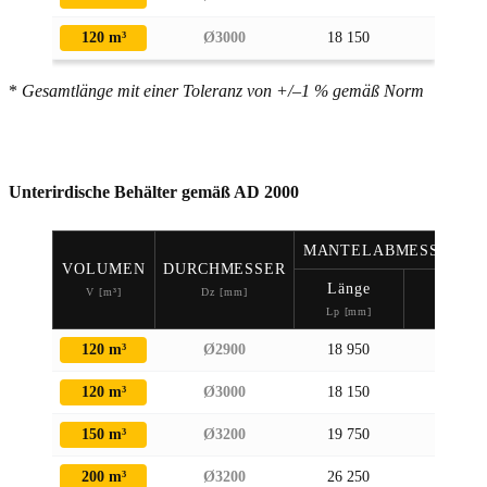
120 m³
Ø3000
18 150
3 170
*
Gesamtlänge mit einer Toleranz von +/–1 % gemäß Norm
Unterirdische Behälter gemäß AD 2000
MANTELABMESSUNGE
VOLUMEN
DURCHMESSER
Länge
Höhe
V [m³]
Dz [mm]
Lp [mm]
H [mm]
120 m³
Ø2900
18 950
3 140
120 m³
Ø3000
18 150
3 240
150 m³
Ø3200
19 750
3 440
200 m³
Ø3200
26 250
3 440