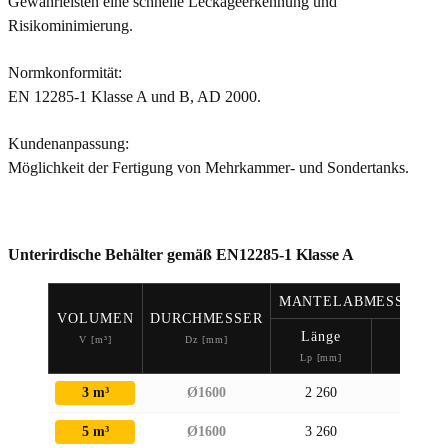
Gewährleisten eine schnelle Leckageerkennung und
Risikominimierung.
Normkonformität:
EN 12285-1 Klasse A und B, AD 2000.
Kundenanpassung:
Möglichkeit der Fertigung von Mehrkammer- und Sondertanks.
Unterirdische Behälter gemäß EN12285-1 Klasse A
MANTELABMESSUNGE
VOLUMEN
DURCHMESSER
Länge
Höhe
V [m³]
Dz [mm]
Lp [mm]
H [mm]
3 m³
Ø1600
2 260
1770
5 m³
Ø1600
3 260
1770