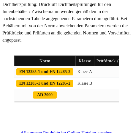
Dichtheitsprüfung: Druckluft-Dichtheitsprüfungen für den
Innenbehälter / Zwischenraum werden gemäß den in der
nachstehenden Tabelle angegebenen Parametern durchgeführt. Bei
Behältern mit von der Norm abweichenden Parametern werden die
Prüfdrücke und Prüfarten an die geltenden Normen und Vorschriften
angepasst.
Norm
Klasse
Prüfdruck (Innenb
EN 12285-1 und EN 12285-2
Klasse A
0,3 
EN 12285-1 und EN 12285-2
Klasse B
2,0 
AD 2000
–
2,0 
Alle unsere Produkte im Online-Katalog ansehen