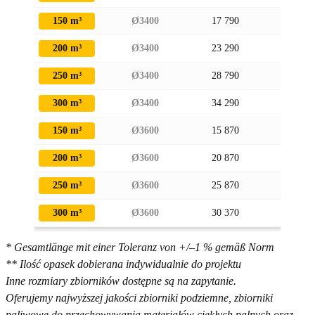
150 m³
Ø3400
17 790
3 640
200 m³
Ø3400
23 290
3 640
250 m³
Ø3400
28 790
3 640
300 m³
Ø3400
34 290
3 640
150 m³
Ø3600
15 870
3 840
200 m³
Ø3600
20 870
3 840
250 m³
Ø3600
25 870
3 840
300 m³
Ø3600
30 370
3 840
* Gesamtlänge mit einer Toleranz von +/–1 % gemäß Norm
** Ilość opasek dobierana indywidualnie do projektu
Inne rozmiary zbiorników dostępne są na zapytanie.
Oferujemy najwyższej jakości zbiorniki podziemne, zbiorniki
paliwowe do przechowywania materiałów ciekłych palnych oraz