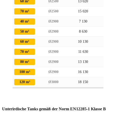
60 m³
Ø2500
13 020
2670
70 m³
Ø2500
15 020
2670
40 m³
Ø2900
7 130
3070
50 m³
Ø2900
8 630
3070
60 m³
Ø2900
10 130
3070
70 m³
Ø2900
11 630
3070
80 m³
Ø2900
13 130
3070
100 m³
Ø2900
16 130
3070
120 m³
Ø3000
18 150
3170
Unterirdische Tanks gemäß der Norm EN12285-1 Klasse B