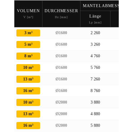
MANTELABMESSUNGE
VOLUMEN
DURCHMESSER
Länge
Höhe
V [m³]
Dz [mm]
Lp [mm]
H [mm]
3 m³
Ø1600
2 260
1 770
5 m³
Ø1600
3 260
1 770
8 m³
Ø1600
4 760
1 770
10 m³
Ø1600
5 760
1 770
13 m³
Ø1600
7 260
1 770
16 m³
Ø1600
8 760
1 770
10 m³
Ø2000
3 880
2 170
13 m³
Ø2000
4 880
2 170
16 m³
Ø2000
5 880
2 170