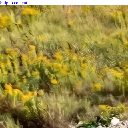
Skip to content
|
CGH Group &#8211; Hersteller von Stahltanks
CGH
Parameter
Industrie
Bitumen
Kraftstoffe
LPG
Wasser